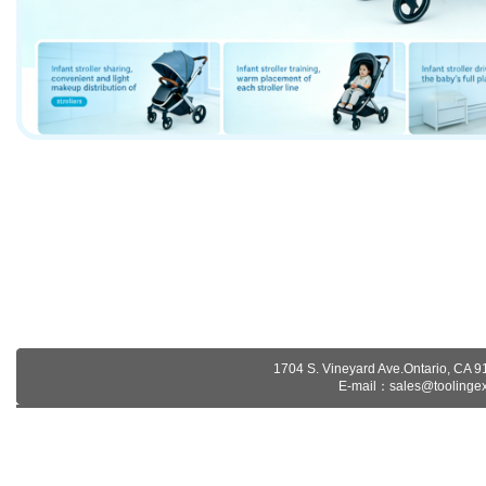
1704 S. Vineyard Ave.Ontario, C
E-mail：
sales@toolinge